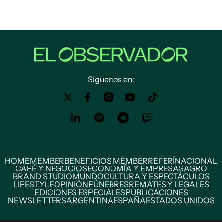
Siguenos en:
HOME
MEMBER
BENEFICIOS MEMBER
REFERÍ
NACIONAL
CAFÉ Y NEGOCIOS
ECONOMÍA Y EMPRESAS
AGRO
BRAND STUDIO
MUNDO
CULTURA Y ESPECTÁCULOS
LIFESTYLE
OPINIÓN
FÚNEBRES
REMATES Y LEGALES
EDICIONES ESPECIALES
PUBLICACIONES
NEWSLETTERS
ARGENTINA
ESPAÑA
ESTADOS UNIDOS