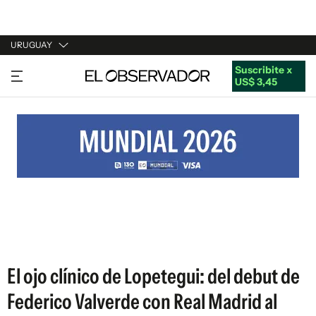
URUGUAY
Suscribite x
URUGUAY
US$ 3,45
ARGENTINA
ESPAÑA
ESTADOS UNIDOS
El ojo clínico de Lopetegui: del debut de
Federico Valverde con Real Madrid al