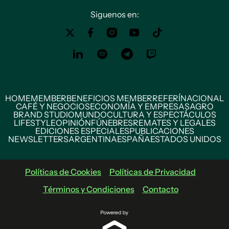
Siguenos en:
HOME
MEMBER
BENEFICIOS MEMBER
REFERÍ
NACIONAL
CAFÉ Y NEGOCIOS
ECONOMÍA Y EMPRESAS
AGRO
BRAND STUDIO
MUNDO
CULTURA Y ESPECTÁCULOS
LIFESTYLE
OPINIÓN
FÚNEBRES
REMATES Y LEGALES
EDICIONES ESPECIALES
PUBLICACIONES
NEWSLETTERS
ARGENTINA
ESPAÑA
ESTADOS UNIDOS
Políticas de Cookies
Políticas de Privacidad
Términos y Condiciones
Contacto