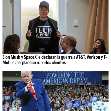
Elon Musk y SpaceX le declaran la guerra a AT&T, Verizon y T-
Mobile: así planean robarles clientes