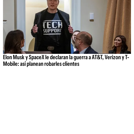
Elon Musk y SpaceX le declaran la guerra a AT&T, Verizon y T-
Mobile: así planean robarles clientes