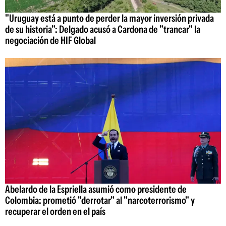
"Uruguay está a punto de perder la mayor inversión privada
de su historia": Delgado acusó a Cardona de "trancar" la
negociación de HIF Global
Abelardo de la Espriella asumió como presidente de
Colombia: prometió "derrotar" al "narcoterrorismo" y
recuperar el orden en el país