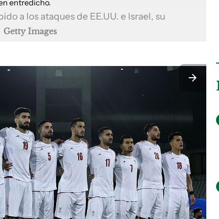
bido a los ataques de EE.UU. e Israel, su
.
Getty Images