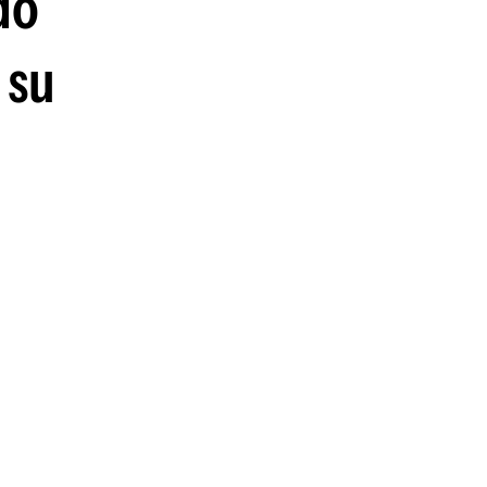
do
 su