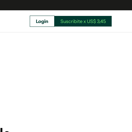
Login
Suscribite x US$ 3,45
uscríbete ahora a El Observador y elegí hasta
donde llegar.
Suscribite x US$ 3,45