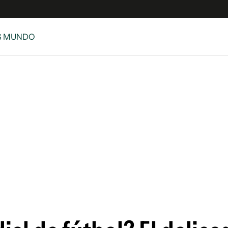
S MUNDO
e
S
n
es
Siguenos en:
 y Legales
es especiales
ciones
ters
ina
 Unidos