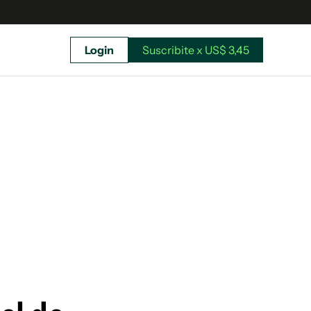
Login
Suscribite x US$ 3,45
uscríbete ahora a El Observador y elegí hasta
donde llegar.
Suscribite x US$ 3,45