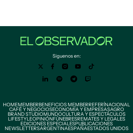
Siguenos en:
HOME
MEMBER
BENEFICIOS MEMBER
REFERÍ
NACIONAL
CAFÉ Y NEGOCIOS
ECONOMÍA Y EMPRESAS
AGRO
BRAND STUDIO
MUNDO
CULTURA Y ESPECTÁCULOS
LIFESTYLE
OPINIÓN
FÚNEBRES
REMATES Y LEGALES
EDICIONES ESPECIALES
PUBLICACIONES
NEWSLETTERS
ARGENTINA
ESPAÑA
ESTADOS UNIDOS