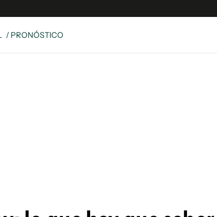
L
/ PRONÓSTICO
e
S
n
es
Siguenos en:
 y Legales
es especiales
ciones
ters
ina
 Unidos