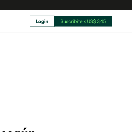
Login
Suscribite x US$ 3,45
uscríbete ahora a El Observador y elegí hasta
donde llegar.
Suscribite x US$ 3,45