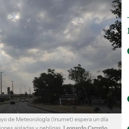
uayo de Meteorología (Inumet) espera un día
iones aisladas y neblinas
Leonardo Carreño