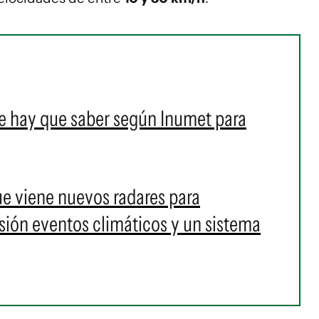
e hay que saber según Inumet para
ue viene nuevos radares para
sión eventos climáticos y un sistema