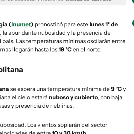
gía (
Inumet
)
pronosticó para este
lunes 1° de
, la abundante nubosidad y la presencia de
l país. Las temperaturas mínimas oscilarán entre
imas llegarán hasta los
19 °C
en el norte.
olitana
tana
se espera una temperatura mínima de
9 °C
y
ana el cielo estará
nuboso y cubierto
, con baja
sas y presencia de neblinas.
 nubosidad. Los vientos soplarán del sector
 velocidades de entre
10 y 30 km/h
.