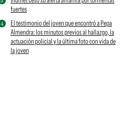
Inumet cesó su alerta amarilla por tormentas
fuertes
El testimonio del joven que encontró a Pepa
Almendra: los minutos previos al hallazgo, la
actuación policial y la última foto con vida de
la joven