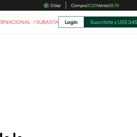
Dólar
Compra
37,20
Venta
39,70
TERNACIONAL
/ SUBASTA
Login
Suscribite x US$ 3,4
uscríbete ahora a El Observador y elegí hasta
donde llegar.
Suscribite x US$ 3,45