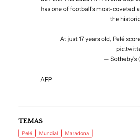
has one of football's most-coveted a
the histori
At just 17 years old, Pelé sco
pic.twi
— Sotheby's
AFP
TEMAS
Pelé
Mundial
Maradona