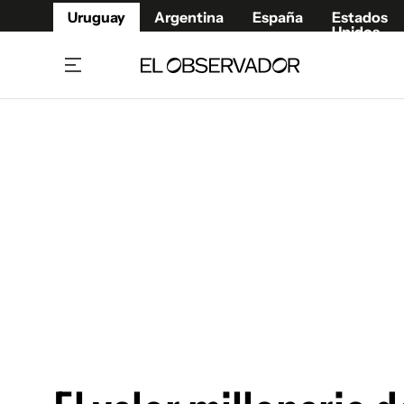
Uruguay
Argentina
España
Estados
Unidos
Home
Juegos 
Referí
Rugby
Fútbol
Básque
Mundial 2026
Tenis
Resultados Deportivos
Runnin
Fútbol internacional
Polidep
Copa Libertadores
Motor