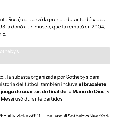
a
.
anta Rosa) conservó la prenda durante décadas
1993 la donó a un museo, que la remató en 2004,
io.
s
o), la subasta organizada por Sotheby’s para
historia del fútbol, también incluye
el brazalete
juego de cuartos de final de la Mano de Dios
, y
l Messi usó durante partidos.
cially kicks off 11 June, and
#SothebysNewYork