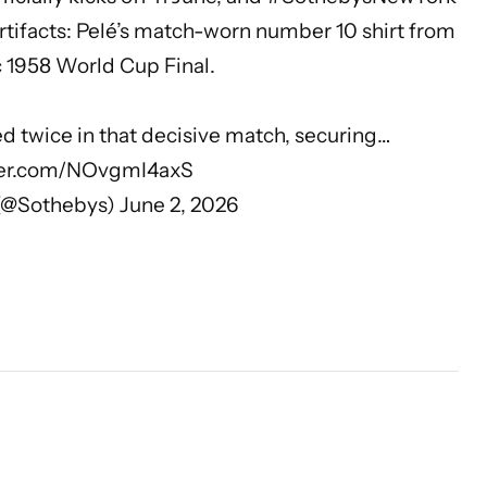
rtifacts: Pelé’s match-worn number 10 shirt from
c 1958 World Cup Final.
red twice in that decisive match, securing…
tter.com/NOvgmI4axS
 (@Sothebys)
June 2, 2026