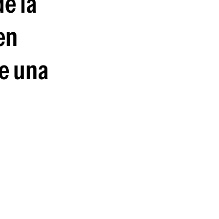
de la
guenos en:
en
de una