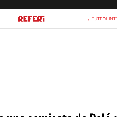
/
FÚTBOL IN
Olímpicos
S
tbol
g
ortivo