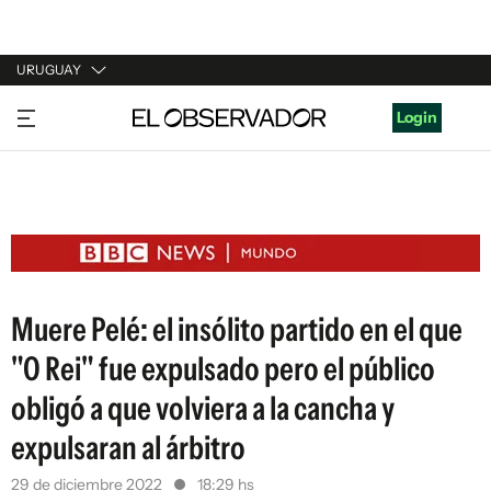
URUGUAY
URUGUAY
Login
ARGENTINA
ESPAÑA
ESTADOS UNIDOS
Muere Pelé: el insólito partido en el que
"O Rei" fue expulsado pero el público
obligó a que volviera a la cancha y
expulsaran al árbitro
29 de diciembre 2022
18:29 hs