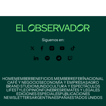
Siguenos en:
HOME
MEMBER
BENEFICIOS MEMBER
REFERÍ
NACIONAL
CAFÉ Y NEGOCIOS
ECONOMÍA Y EMPRESAS
AGRO
BRAND STUDIO
MUNDO
CULTURA Y ESPECTÁCULOS
LIFESTYLE
OPINIÓN
FÚNEBRES
REMATES Y LEGALES
EDICIONES ESPECIALES
PUBLICACIONES
NEWSLETTERS
ARGENTINA
ESPAÑA
ESTADOS UNIDOS