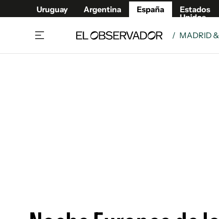
Uruguay
Argentina
España
Estados
Unidos
/
MADRID 
Actualidad
Mirada
Economía y Finanzas
Impacto
Sucede
Data Cl
Relax
Urugua
Cine, series y música
Argent
Madrid & Comunidad
Estados
Pequeños Placeres