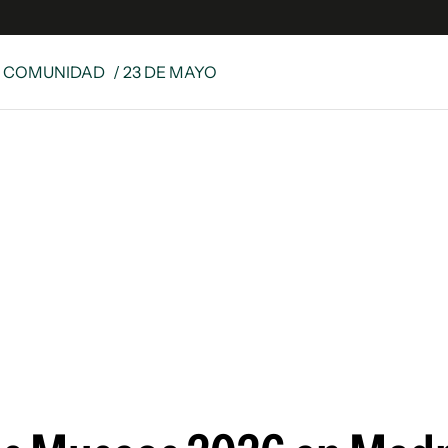
& COMUNIDAD
/ 23 DE MAYO
s
S
 Global
ave
y
ina
 Unidos