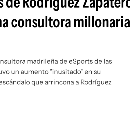
jas de Rodríguez Zapater
Si
na consultora millonari
onsultora madrileña de eSports de las
uvo un aumento "inusitado" en su
 escándalo que arrincona a Rodríguez