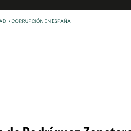
DAD
/ CORRUPCIÓN EN ESPAÑA
s
S
 Global
ave
y
ina
 Unidos