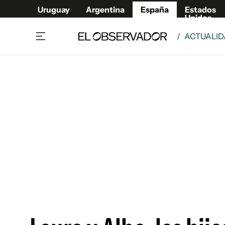
Uruguay
Argentina
España
Estados
Unidos
/
ACTUALI
Actualidad
Mirada
Economía y Finanzas
Impacto
Sucede
Data Cl
Relax
Urugua
Cine, series y música
Argent
Madrid & Comunidad
Estados
Pequeños Placeres