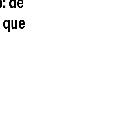
o: de
guenos en:
a que