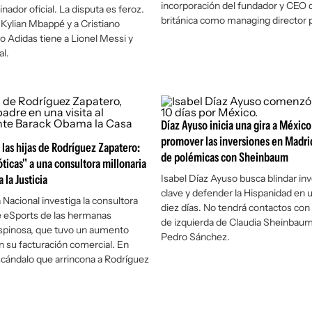
incorporación del fundador y CEO d
ador oficial. La disputa es feroz.
británica como managing director 
Kylian Mbappé y a Cristiano
o Adidas tiene a Lionel Messi y
l.
Díaz Ayuso inicia una gira a México
promover las inversiones en Madri
 las hijas de Rodríguez Zapatero:
de polémicas con Sheinbaum
óticas" a una consultora millonaria
 la Justicia
Isabel Díaz Ayuso busca blindar in
clave y defender la Hispanidad en u
 Nacional investiga la consultora
diez días. No tendrá contactos con
e eSports de las hermanas
de izquierda de Claudia Sheinbaum,
spinosa, que tuvo un aumento
Pedro Sánchez.
en su facturación comercial. En
cándalo que arrincona a Rodríguez