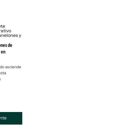
ones de
 en
ado asciende
esta
s
ente