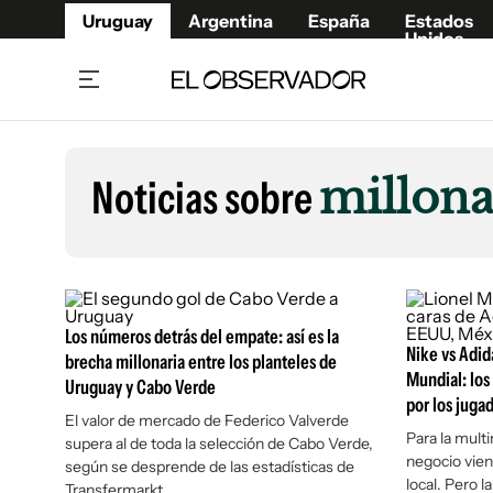
Uruguay
Argentina
España
Estados
Unidos
Home
Lifestyl
Member
Opinió
Noticias sobre
millona
Beneficios Member
Fúnebr
Referí
Remates
12°C
Domingo:
Ahora en:
Montevideo
Nacional
Mín
10°
Máx
13°
Edicion
Nubes
Café y Negocios
Publica
Los números detrás del empate: así es la
Economía y Empresas
Newslet
Nike vs Adida
brecha millonaria entre los planteles de
Agro
Argent
Mundial: los
Uruguay y Cabo Verde
Brand Studio
por los jugad
España
El valor de mercado de Federico Valverde
Mundo
Estados
Para la mult
supera al de toda la selección de Cabo Verde,
negocio vien
según se desprende de las estadísticas de
Cultura y Espectáculos
local. Pero l
Transfermarkt