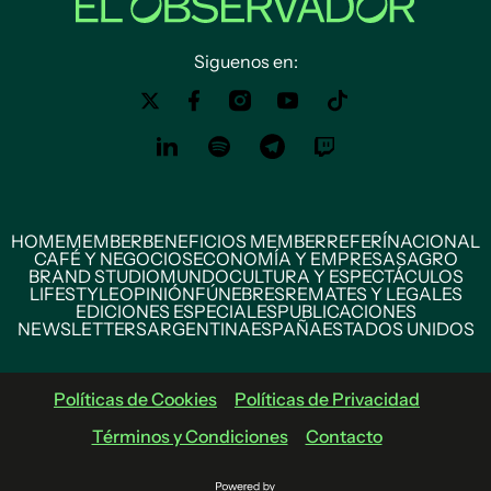
Siguenos en:
HOME
MEMBER
BENEFICIOS MEMBER
REFERÍ
NACIONAL
CAFÉ Y NEGOCIOS
ECONOMÍA Y EMPRESAS
AGRO
BRAND STUDIO
MUNDO
CULTURA Y ESPECTÁCULOS
LIFESTYLE
OPINIÓN
FÚNEBRES
REMATES Y LEGALES
EDICIONES ESPECIALES
PUBLICACIONES
NEWSLETTERS
ARGENTINA
ESPAÑA
ESTADOS UNIDOS
Políticas de Cookies
Políticas de Privacidad
Términos y Condiciones
Contacto