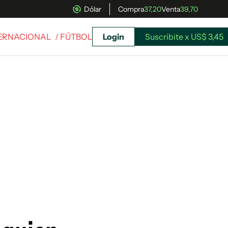
Dólar
Compra
37,20
Venta
39,70
TERNACIONAL
/ FÚTBOL
Login
Suscribite x US$ 3,45
uscríbete ahora a El Observador y elegí hasta
donde llegar.
Suscribite x US$ 3,45