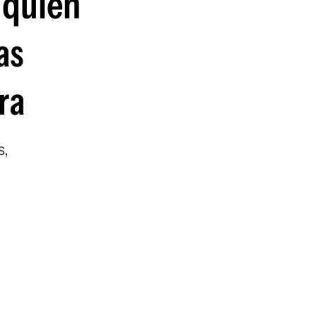
 quien
guenos en:
as
ra
s,