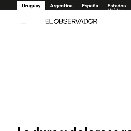
Uruguay
Argentina
España
Estados
Unidos
Home
Juegos 
Referí
Rugby
Fútbol
Básque
Mundial 2026
Tenis
Resultados Deportivos
Runnin
Fútbol internacional
Polidep
Copa Libertadores
Motor