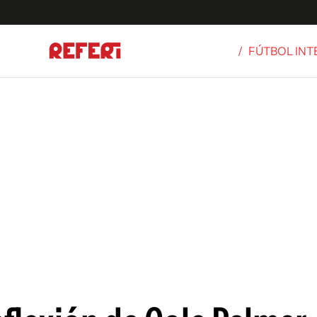
/
FÚTBOL IN
Olímpicos
S
tbol
g
ortivo