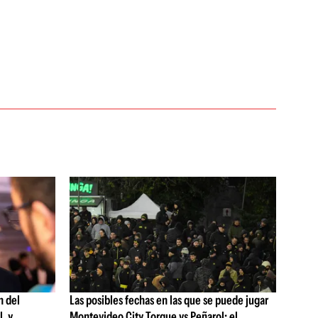
n del
Las posibles fechas en las que se puede jugar
, y
Montevideo City Torque vs Peñarol: el