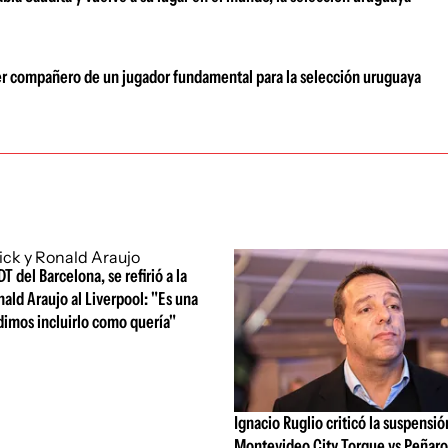
r compañero de un jugador fundamental para la selección uruguaya
DT del Barcelona, se refirió a la
nald Araujo al Liverpool: "Es una
dimos incluirlo como quería"
Ignacio Ruglio criticó la suspensió
Montevideo City Torque vs Peñarol