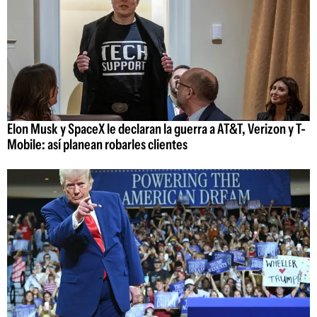
Elon Musk y SpaceX le declaran la guerra a AT&T, Verizon y T-
Mobile: así planean robarles clientes