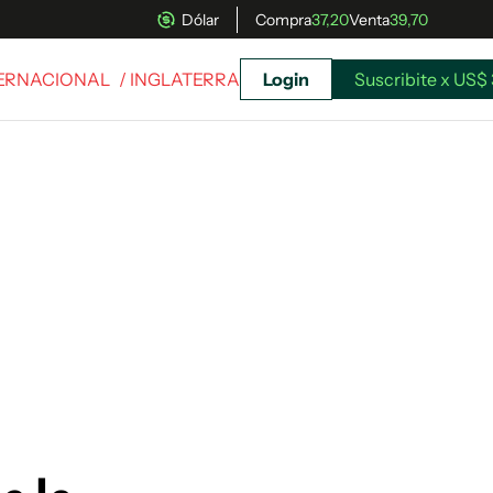
Dólar
Compra
37,20
Venta
39,70
TERNACIONAL
/ INGLATERRA
Login
Suscribite x US$ 
uscríbete ahora a El Observador y elegí hasta
donde llegar.
Suscribite x US$ 3,45