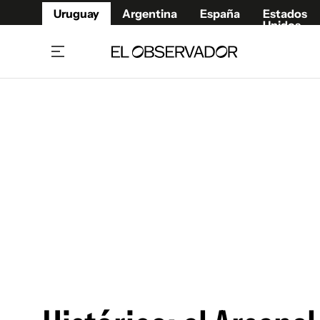
Uruguay
Argentina
España
Estados
Unidos
Home
Juegos 
Referí
Rugby
Fútbol
Básque
Mundial 2026
Tenis
Resultados Deportivos
Runnin
Fútbol internacional
Polidep
Copa Libertadores
Motor