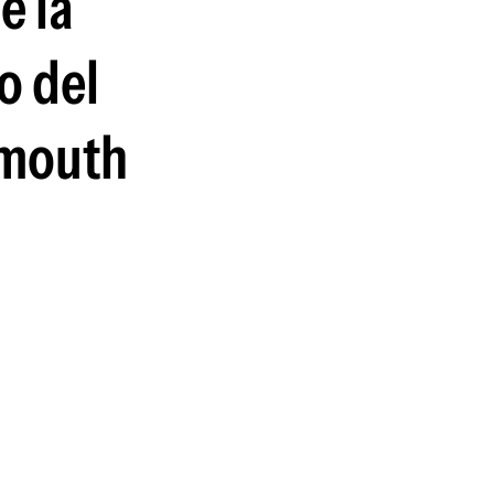
e la
guenos en:
o del
emouth