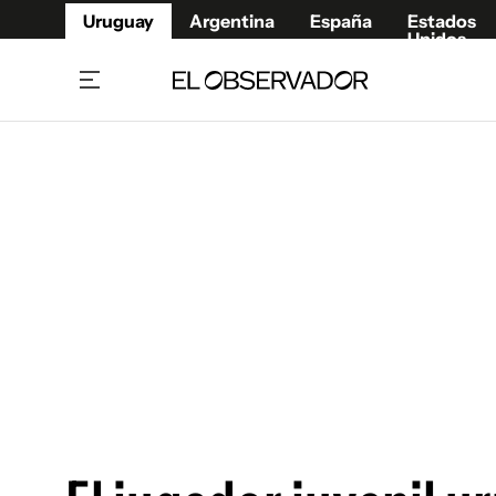
Uruguay
Argentina
España
Estados
Unidos
Home
Juegos 
Referí
Rugby
Fútbol
Básque
Mundial 2026
Tenis
Resultados Deportivos
Runnin
Fútbol internacional
Polidep
Copa Libertadores
Motor