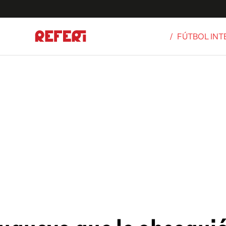
/
FÚTBOL IN
Olímpicos
S
tbol
g
ortivo