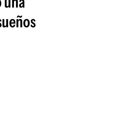
ó una
guenos en:
 sueños