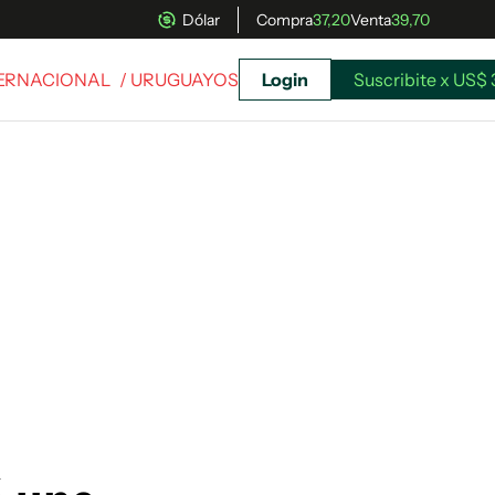
Dólar
Compra
37,20
Venta
39,70
TERNACIONAL
/ URUGUAYOS
Login
Suscribite x US$ 
uscríbete ahora a El Observador y elegí hasta
donde llegar.
Suscribite x US$ 3,45