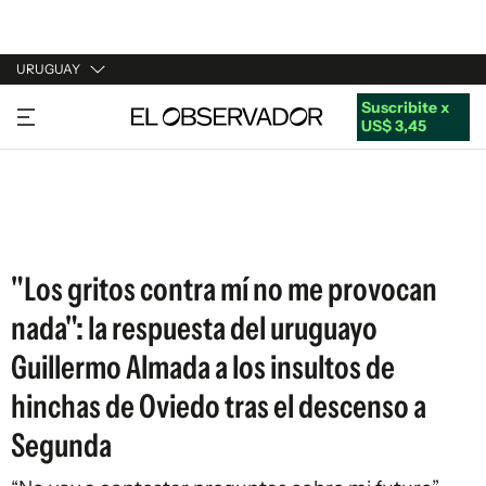
URUGUAY
Suscribite x
URUGUAY
US$ 3,45
ARGENTINA
ESPAÑA
ESTADOS UNIDOS
"Los gritos contra mí no me provocan
nada": la respuesta del uruguayo
Guillermo Almada a los insultos de
hinchas de Oviedo tras el descenso a
Segunda