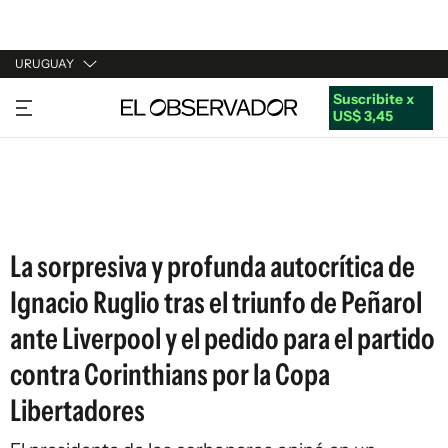
URUGUAY
Suscribite x
URUGUAY
US$ 3,45
ARGENTINA
ESPAÑA
ESTADOS UNIDOS
La sorpresiva y profunda autocrítica de
Ignacio Ruglio tras el triunfo de Peñarol
ante Liverpool y el pedido para el partido
contra Corinthians por la Copa
Libertadores