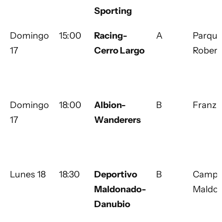
Sporting
Domingo
15:00
Racing-
A
Parqu
17
Cerro Largo
Robert
Domingo
18:00
Albion-
B
Franzin
17
Wanderers
Lunes 18
18:30
Deportivo
B
Campu
Maldonado-
Maldo
Danubio