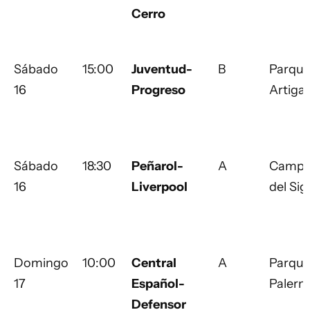
Cerro
Sábado
15:00
Juventud-
B
Parqu
16
Progreso
Artiga
Sábado
18:30
Peñarol-
A
Camp
16
Liverpool
del Sig
Domingo
10:00
Central
A
Parqu
17
Español-
Paler
Defensor