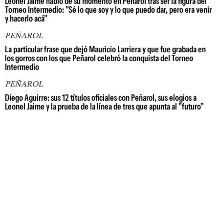
Leonel Jaime habló de su momento en Peñarol tras ser la figura del
Torneo Intermedio: "Sé lo que soy y lo que puedo dar, pero era venir
y hacerlo acá"
PEÑAROL
La particular frase que dejó Mauricio Larriera y que fue grabada en
los gorros con los que Peñarol celebró la conquista del Torneo
Intermedio
PEÑAROL
Diego Aguirre: sus 12 títulos oficiales con Peñarol, sus elogios a
Leonel Jaime y la prueba de la línea de tres que apunta al "futuro"