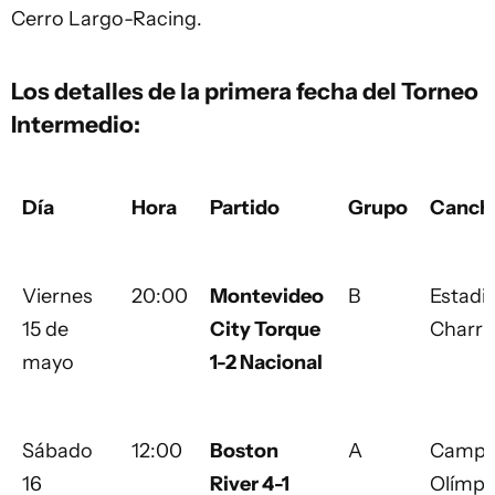
Cerro Largo-Racing.
Los detalles de la primera fecha del Torneo
Intermedio:
Día
Hora
Partido
Grupo
Canch
Viernes
20:00
Montevideo
B
Estadi
15 de
City Torque
Charr
mayo
1-2 Nacional
Sábado
12:00
Boston
A
Campe
16
River 4-1
Olímpi