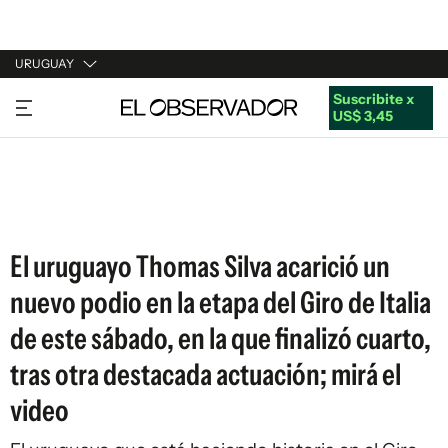
URUGUAY
Suscribite x
URUGUAY
US$ 3,45
ARGENTINA
ESPAÑA
ESTADOS UNIDOS
El uruguayo Thomas Silva acarició un
nuevo podio en la etapa del Giro de Italia
de este sábado, en la que finalizó cuarto,
tras otra destacada actuación; mirá el
video