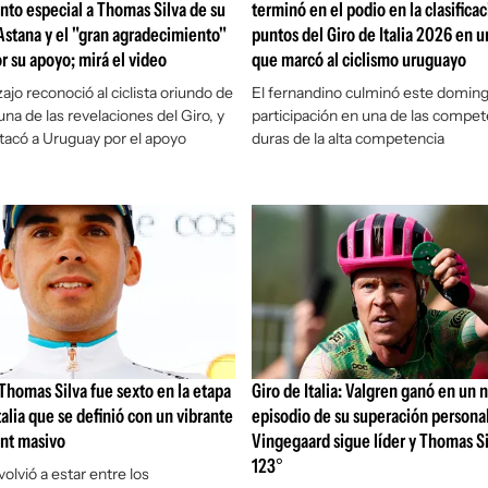
to especial a Thomas Silva de su
terminó en el podio en la clasifica
stana y el "gran agradecimiento"
puntos del Giro de Italia 2026 en u
r su apoyo; mirá el video
que marcó al ciclismo uruguayo
ajo reconoció al ciclista oriundo de
El fernandino culminó este domin
na de las revelaciones del Giro, y
participación en una de las compe
acó a Uruguay por el apoyo
duras de la alta competencia
Thomas Silva fue sexto en la etapa
Giro de Italia: Valgren ganó en un 
talia que se definió con un vibrante
episodio de su superación personal
int masivo
Vingegaard sigue líder y Thomas Si
123°
olvió a estar entre los