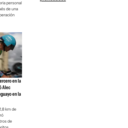
oria personal
ués de una
uperación
ercero en la
ó Alec
uguayo en la
2,8 km de
ró
tros de
ritos