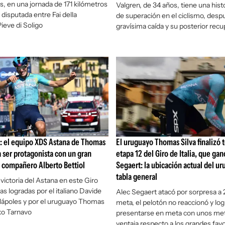
s, en una jornada de 171 kilómetros
Valgren, de 34 años, tiene una hist
 disputada entre Fai della
de superación en el ciclismo, desp
ieve di Soligo
gravísima caída y su posterior rec
ia: el equipo XDS Astana de Thomas
El uruguayo Thomas Silva finalizó t
a ser protagonista con un gran
etapa 12 del Giro de Italia, que gan
u compañero Alberto Bettiol
Segaert: la ubicación actual del ur
tabla general
 victoria del Astana en este Giro
as logradas por el italiano Davide
Alec Segaert atacó por sorpresa a 
 Nápoles y por el uruguayo Thomas
meta, el pelotón no reaccionó y log
iko Tarnavo
presentarse en meta con unos me
ventaja respecto a los grandes favo