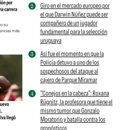
ción por
Giro en el mercado europeo por
na carrera
el que Darwin Núñez puede ser
compañero de un jugador
go su
fundamental para la selección
tencias más
uruguaya
Así fue el momento en que la
Policía detuvo a uno de los
sospechosos del ataque al
cajero de Parque Miramar
"Conejos en la cabeza": Roxana
Rügnitz, la profesora que tiene el
nuevo
mismo tumor que Gonzalo
,
lva llegó
Moratorio y batalla contra los
pronósticos