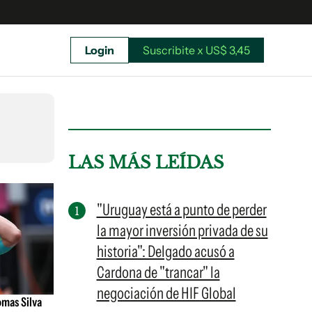
Login
Suscribite x US$ 3,45
uscríbete ahora a El Observador y elegí hasta
donde llegar.
LAS MÁS LEÍDAS
"Uruguay está a punto de perder
la mayor inversión privada de su
historia": Delgado acusó a
Cardona de "trancar" la
negociación de HIF Global
omas Silva
Suscribite x US$ 3,45