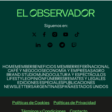
Siguenos en:
HOME
MEMBER
BENEFICIOS MEMBER
REFERÍ
NACIONAL
CAFÉ Y NEGOCIOS
ECONOMÍA Y EMPRESAS
AGRO
BRAND STUDIO
MUNDO
CULTURA Y ESPECTÁCULOS
LIFESTYLE
OPINIÓN
FÚNEBRES
REMATES Y LEGALES
EDICIONES ESPECIALES
PUBLICACIONES
NEWSLETTERS
ARGENTINA
ESPAÑA
ESTADOS UNIDOS
Políticas de Cookies
Políticas de Privacidad
Términos y Condiciones
Contacto