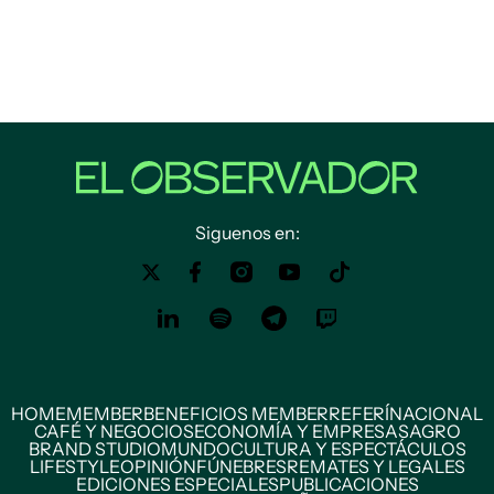
Siguenos en:
HOME
MEMBER
BENEFICIOS MEMBER
REFERÍ
NACIONAL
CAFÉ Y NEGOCIOS
ECONOMÍA Y EMPRESAS
AGRO
BRAND STUDIO
MUNDO
CULTURA Y ESPECTÁCULOS
LIFESTYLE
OPINIÓN
FÚNEBRES
REMATES Y LEGALES
EDICIONES ESPECIALES
PUBLICACIONES