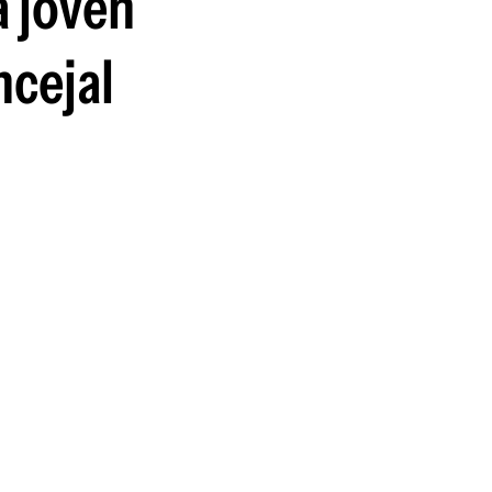
a joven
ncejal