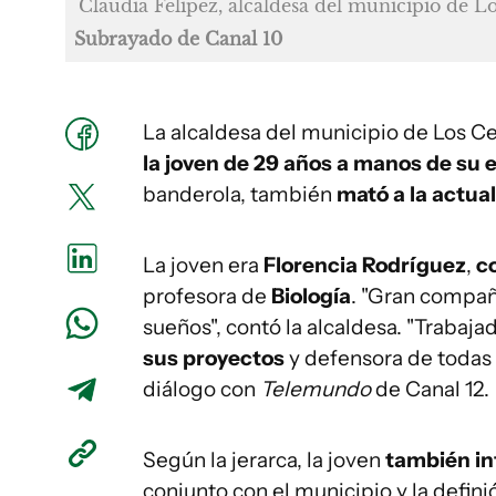
Claudia Felipez, alcaldesa del municipio de Lo
Subrayado de Canal 10
La alcaldesa del municipio de Los Ce
la joven de 29 años
a manos de su 
banderola, también
mató a la actual
La joven era
Florencia Rodríguez
,
c
profesora de
Biología
. "Gran compañ
sueños", contó la alcaldesa. "Trabaja
sus proyectos
y defensora de todas 
diálogo con
Telemundo
de Canal 12.
Según la jerarca, la joven
también in
conjunto con el municipio y la defin