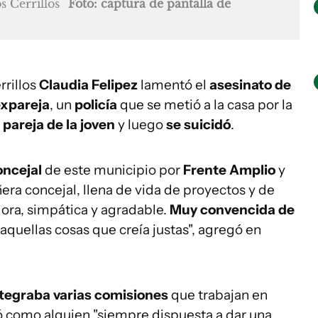
s Cerrillos
Foto: captura de pantalla de
rrillos
Claudia Felipez
lamentó el
asesinato de
expareja
, un
policía
que se metió a la casa por la
 pareja de la joven
y luego
se suicidó
.
oncejal
de este municipio por
Frente Amplio
y
era concejal, llena de vida de proyectos y de
dora, simpática y agradable.
Muy convencida de
aquellas cosas que creía justas", agregó en
tegraba varias comisiones
que trabajan en
ió como alguien "siempre dispuesta a dar una