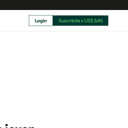
Login
Suscribite x US$ 3,45
uscríbete ahora a El Observador y elegí hasta
donde llegar.
Suscribite x US$ 3,45