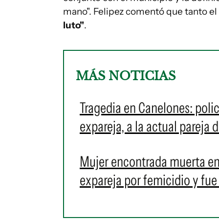
mano". Felipez comentó que tanto el
luto"
.
MÁS NOTICIAS
Tragedia en Canelones: polic
expareja, a la actual pareja d
Mujer encontrada muerta en 
expareja por femicidio y fue