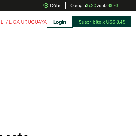
Dólar
Compra
37,20
Venta
39,70
OL
/ LIGA URUGUAYA
Login
Suscribite x US$ 3,45
uscríbete ahora a El Observador y elegí hasta
donde llegar.
Suscribite x US$ 3,45