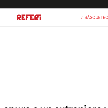
/
BÁSQUETB
Olímpicos
S
tbol
g
ortivo