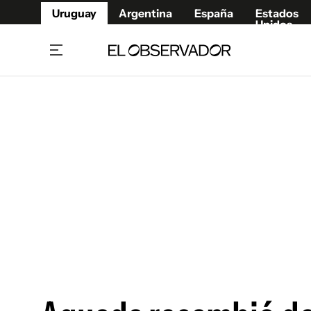
Uruguay
Argentina
España
Estados
Unidos
Home
Juegos 
Referí
Rugby
Fútbol
Básque
Mundial 2026
Tenis
Resultados Deportivos
Runnin
Fútbol internacional
Polidep
Copa Libertadores
Motor