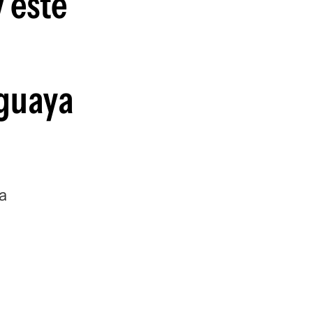
 este
guenos en:
uguaya
a