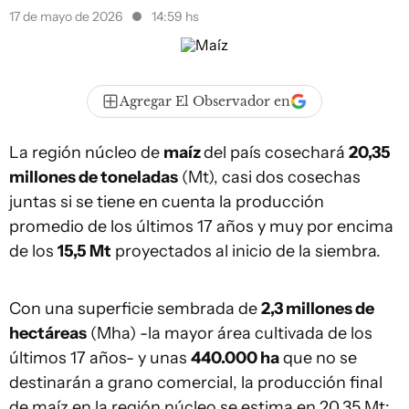
17 de mayo de 2026
14:59 hs
Agregar El Observador en
La región núcleo de
maíz
del país cosechará
20,35
millones de toneladas
(Mt), casi dos cosechas
juntas si se tiene en cuenta la producción
promedio de los últimos 17 años y muy por encima
de los
15,5 Mt
proyectados al inicio de la siembra.
Con una superficie sembrada de
2,3 millones de
hectáreas
(Mha) -la mayor área cultivada de los
últimos 17 años- y unas
440.000 ha
que no se
destinarán a grano comercial, la producción final
de maíz en la región núcleo se estima en 20,35 Mt;