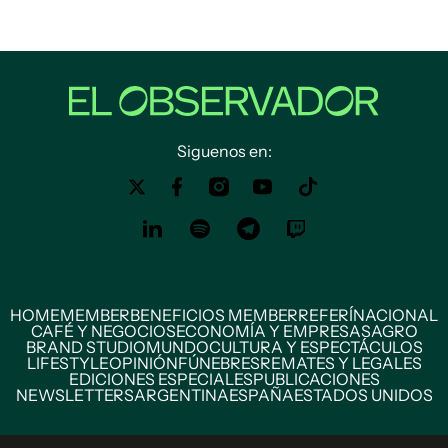
Siguenos en:
HOME
MEMBER
BENEFICIOS MEMBER
REFERÍ
NACIONAL
CAFÉ Y NEGOCIOS
ECONOMÍA Y EMPRESAS
AGRO
BRAND STUDIO
MUNDO
CULTURA Y ESPECTÁCULOS
LIFESTYLE
OPINIÓN
FÚNEBRES
REMATES Y LEGALES
EDICIONES ESPECIALES
PUBLICACIONES
NEWSLETTERS
ARGENTINA
ESPAÑA
ESTADOS UNIDOS