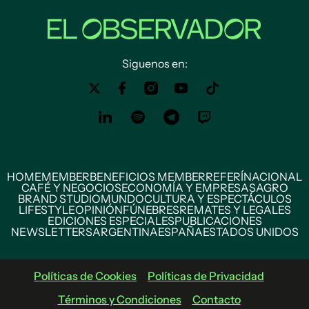
Siguenos en:
HOME
MEMBER
BENEFICIOS MEMBER
REFERÍ
NACIONAL
CAFÉ Y NEGOCIOS
ECONOMÍA Y EMPRESAS
AGRO
BRAND STUDIO
MUNDO
CULTURA Y ESPECTÁCULOS
LIFESTYLE
OPINIÓN
FÚNEBRES
REMATES Y LEGALES
EDICIONES ESPECIALES
PUBLICACIONES
NEWSLETTERS
ARGENTINA
ESPAÑA
ESTADOS UNIDOS
Políticas de Cookies
Políticas de Privacidad
Términos y Condiciones
Contacto