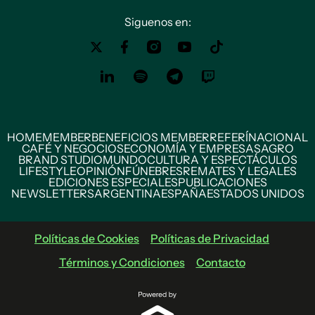
Siguenos en:
HOME
MEMBER
BENEFICIOS MEMBER
REFERÍ
NACIONAL
CAFÉ Y NEGOCIOS
ECONOMÍA Y EMPRESAS
AGRO
BRAND STUDIO
MUNDO
CULTURA Y ESPECTÁCULOS
LIFESTYLE
OPINIÓN
FÚNEBRES
REMATES Y LEGALES
EDICIONES ESPECIALES
PUBLICACIONES
NEWSLETTERS
ARGENTINA
ESPAÑA
ESTADOS UNIDOS
Políticas de Cookies
Políticas de Privacidad
Términos y Condiciones
Contacto