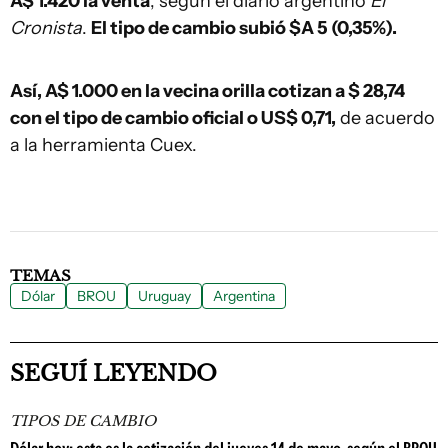
A$ 1.420 la venta
, según el diario argentino
El
Cronista
.
El tipo de cambio subió $A 5 (0,35%)
.
Así, A$ 1.000 en la vecina orilla cotizan a $ 28,74
con el tipo de cambio oficial o US$ 0,71,
de acuerdo
a la herramienta Cuex.
TEMAS
Dólar
BROU
Uruguay
Argentina
SEGUÍ LEYENDO
TIPOS DE CAMBIO