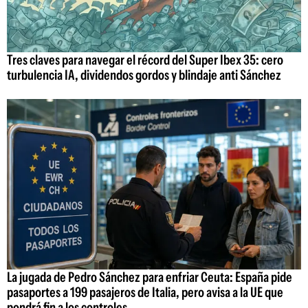
Tres claves para navegar el récord del Super Ibex 35: cero
turbulencia IA, dividendos gordos y blindaje anti Sánchez
La jugada de Pedro Sánchez para enfriar Ceuta: España pide
pasaportes a 199 pasajeros de Italia, pero avisa a la UE que
pondrá fin a los controles