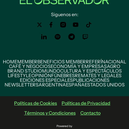
Siguenos en:
HOME
MEMBER
BENEFICIOS MEMBER
REFERÍ
NACIONAL
CAFÉ Y NEGOCIOS
ECONOMÍA Y EMPRESAS
AGRO
BRAND STUDIO
MUNDO
CULTURA Y ESPECTÁCULOS
LIFESTYLE
OPINIÓN
FÚNEBRES
REMATES Y LEGALES
EDICIONES ESPECIALES
PUBLICACIONES
NEWSLETTERS
ARGENTINA
ESPAÑA
ESTADOS UNIDOS
Políticas de Cookies
Políticas de Privacidad
Términos y Condiciones
Contacto