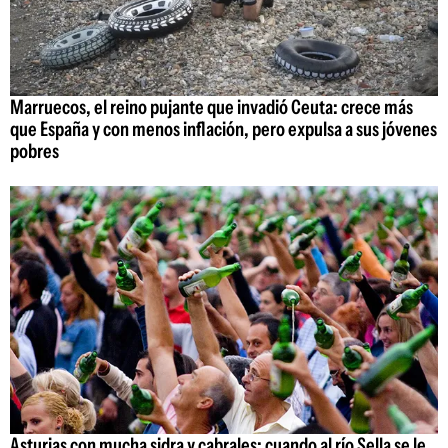
Marruecos, el reino pujante que invadió Ceuta: crece más
que España y con menos inflación, pero expulsa a sus jóvenes
pobres
Asturias con mucha sidra y cabrales: cuando al río Sella se le