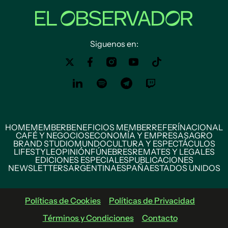
Siguenos en:
HOME
MEMBER
BENEFICIOS MEMBER
REFERÍ
NACIONAL
CAFÉ Y NEGOCIOS
ECONOMÍA Y EMPRESAS
AGRO
BRAND STUDIO
MUNDO
CULTURA Y ESPECTÁCULOS
LIFESTYLE
OPINIÓN
FÚNEBRES
REMATES Y LEGALES
EDICIONES ESPECIALES
PUBLICACIONES
NEWSLETTERS
ARGENTINA
ESPAÑA
ESTADOS UNIDOS
Políticas de Cookies
Políticas de Privacidad
Términos y Condiciones
Contacto