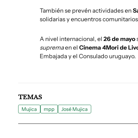
También se prevén actividades en
S
solidarias y encuentros comunitarios
A nivel internacional, el
26 de mayo
s
suprema
en el
Cinema 4Mori de Liv
Embajada y el Consulado uruguayo.
TEMAS
Mujica
mpp
José Mujica