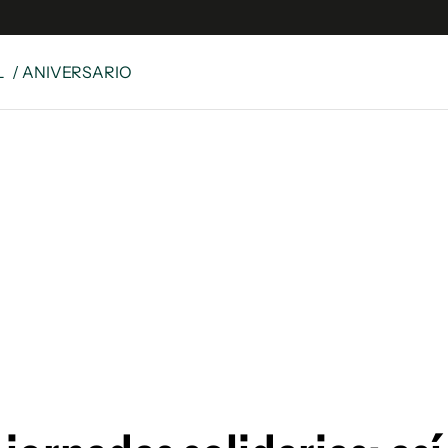
L
/ ANIVERSARIO
e
S
n
es
Siguenos en:
 y Legales
es especiales
ciones
ters
ina
 Unidos