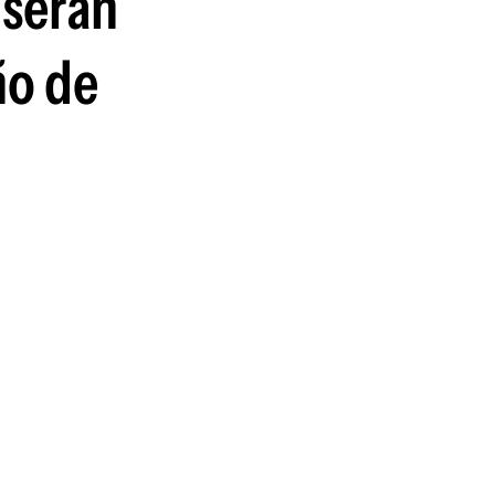
 serán
ño de