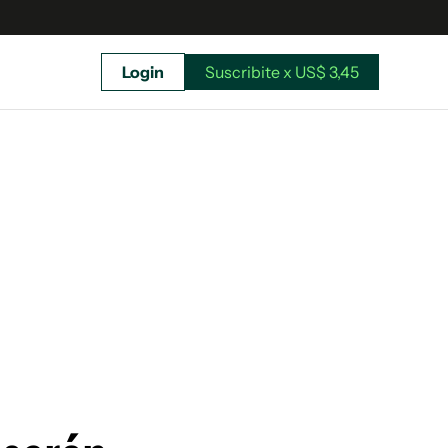
Login
Suscribite x US$ 3,45
uscríbete ahora a El Observador y elegí hasta
donde llegar.
Suscribite x US$ 3,45