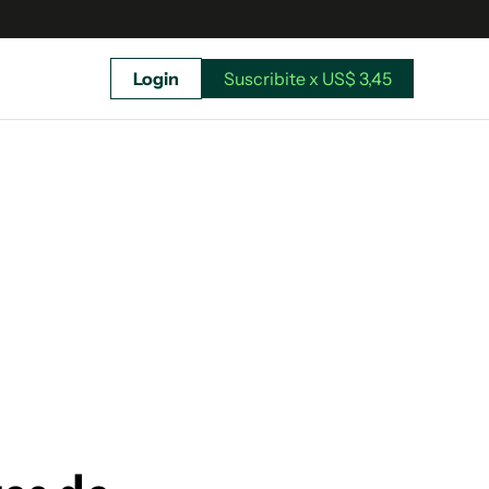
Login
Suscribite x US$ 3,45
uscríbete ahora a El Observador y elegí hasta
donde llegar.
Suscribite x US$ 3,45