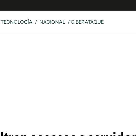
Y TECNOLOGÍA
/
NACIONAL
/ CIBERATAQUE
e
S
n
es
Siguenos en:
 y Legales
es especiales
ciones
ters
ina
 Unidos