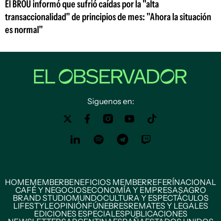
El BROU informó que sufrió caídas por la "alta
transaccionalidad" de principios de mes: "Ahora la situación
es normal"
Siguenos en:
HOME
MEMBER
BENEFICIOS MEMBER
REFERÍ
NACIONAL
CAFÉ Y NEGOCIOS
ECONOMÍA Y EMPRESAS
AGRO
BRAND STUDIO
MUNDO
CULTURA Y ESPECTÁCULOS
LIFESTYLE
OPINIÓN
FÚNEBRES
REMATES Y LEGALES
EDICIONES ESPECIALES
PUBLICACIONES