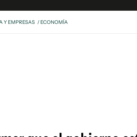
A Y EMPRESAS
/ ECONOMÍA
e
S
n
es
Siguenos en:
 y Legales
es especiales
ciones
ters
ina
 Unidos