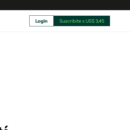
Login
Suscribite x US$ 3,45
uscríbete ahora a El Observador y elegí hasta
donde llegar.
Suscribite x US$ 3,45