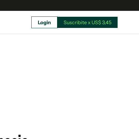
Login
Suscribite x US$ 3,45
uscríbete ahora a El Observador y elegí hasta
donde llegar.
Suscribite x US$ 3,45