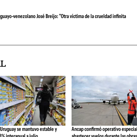
uayo-venezolano José Breijo: "Otra víctima de la crueldad infinita
AL
 Uruguay se mantuvo estable y
Ancap confirmó operativo especial
% interanual a julio
abastecer vuelos durante las obra