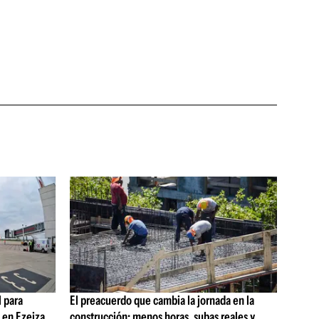
 para
El preacuerdo que cambia la jornada en la
s en Ezeiza
construcción: menos horas, subas reales y