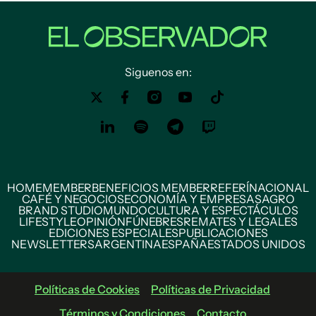
Siguenos en:
HOME
MEMBER
BENEFICIOS MEMBER
REFERÍ
NACIONAL
CAFÉ Y NEGOCIOS
ECONOMÍA Y EMPRESAS
AGRO
BRAND STUDIO
MUNDO
CULTURA Y ESPECTÁCULOS
LIFESTYLE
OPINIÓN
FÚNEBRES
REMATES Y LEGALES
EDICIONES ESPECIALES
PUBLICACIONES
NEWSLETTERS
ARGENTINA
ESPAÑA
ESTADOS UNIDOS
Políticas de Cookies
Políticas de Privacidad
Términos y Condiciones
Contacto