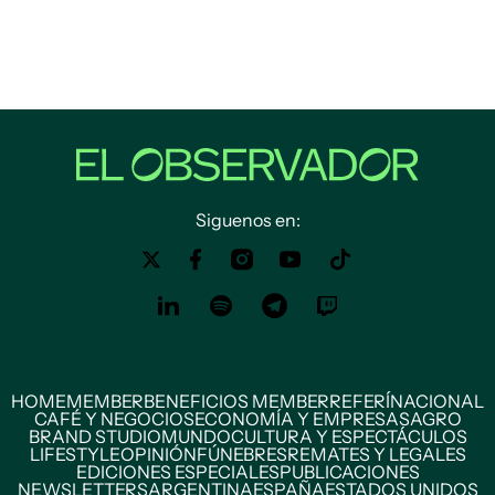
Siguenos en:
HOME
MEMBER
BENEFICIOS MEMBER
REFERÍ
NACIONAL
CAFÉ Y NEGOCIOS
ECONOMÍA Y EMPRESAS
AGRO
BRAND STUDIO
MUNDO
CULTURA Y ESPECTÁCULOS
LIFESTYLE
OPINIÓN
FÚNEBRES
REMATES Y LEGALES
EDICIONES ESPECIALES
PUBLICACIONES
NEWSLETTERS
ARGENTINA
ESPAÑA
ESTADOS UNIDOS