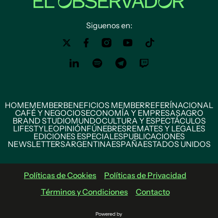
Siguenos en:
HOME
MEMBER
BENEFICIOS MEMBER
REFERÍ
NACIONAL
CAFÉ Y NEGOCIOS
ECONOMÍA Y EMPRESAS
AGRO
BRAND STUDIO
MUNDO
CULTURA Y ESPECTÁCULOS
LIFESTYLE
OPINIÓN
FÚNEBRES
REMATES Y LEGALES
EDICIONES ESPECIALES
PUBLICACIONES
NEWSLETTERS
ARGENTINA
ESPAÑA
ESTADOS UNIDOS
Políticas de Cookies
Políticas de Privacidad
Términos y Condiciones
Contacto