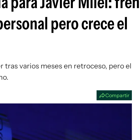
 para Javier Milei: fren
Si
personal pero crece el
r tras varios meses en retroceso, pero el
no.
Compartir