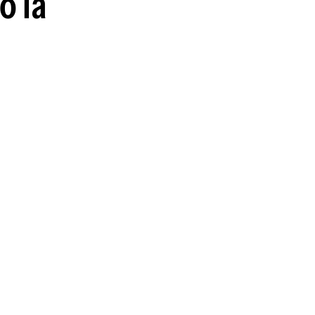
ó la
guenos en: