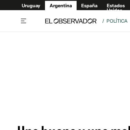
Uruguay
Argentina
España
Estados
Unidos
/
POLÍTICA
Home
Deport
Política
El Obse
Economía y negocios
Urugua
Zoom
España
Sociedad
Estados
Espectáculos