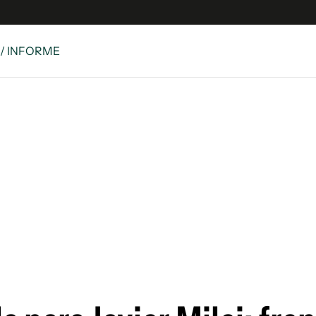
/ INFORME
es
Edición Digital
S
rvador Radio
y
 Unidos