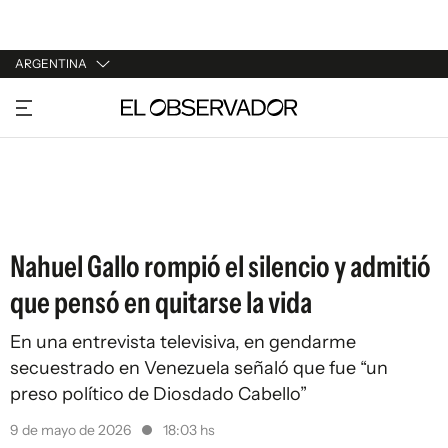
ARGENTINA
URUGUAY
ARGENTINA
ESPAÑA
ESTADOS UNIDOS
Nahuel Gallo rompió el silencio y admitió
que pensó en quitarse la vida
En una entrevista televisiva, en gendarme
secuestrado en Venezuela señaló que fue “un
preso político de Diosdado Cabello”
9 de mayo de 2026
18:03 hs