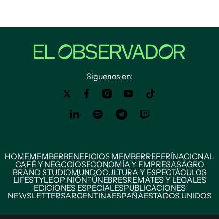
Siguenos en:
HOME
MEMBER
BENEFICIOS MEMBER
REFERÍ
NACIONAL
CAFÉ Y NEGOCIOS
ECONOMÍA Y EMPRESAS
AGRO
BRAND STUDIO
MUNDO
CULTURA Y ESPECTÁCULOS
LIFESTYLE
OPINIÓN
FÚNEBRES
REMATES Y LEGALES
EDICIONES ESPECIALES
PUBLICACIONES
NEWSLETTERS
ARGENTINA
ESPAÑA
ESTADOS UNIDOS