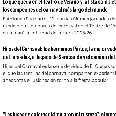
Lo que queda en el Teatro de Verano y la lista comple
los campeones del carnaval más largo del mundo
Este lunes 9 y martes 10, con las últimas jornadas de 
rueda de triunfadores del carnaval en el Teatro de V
culminará la actividad de la zafra 2025/26
Hijos del Carnaval: los hermanos Pintos, la mejor ved
de Llamadas, el legado de Sarabanda y el camino de 
del Cordón
Hijos del Carnaval
es la serie de video de
El Observa
el que las familias del carnaval comparten experienci
anécdotas e ilusiones en torno a la fiesta popular
"Las luces de colores disimularon mi tristeza": el emo