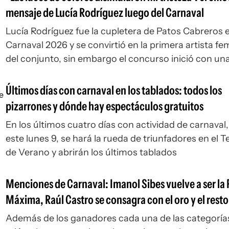
mensaje de Lucía Rodríguez luego del Carnaval
Lucía Rodríguez fue la cupletera de Patos Cabreros e
Carnaval 2026 y se convirtió en la primera artista f
del conjunto, sin embargo el concurso inició con una 
pérdida a nivel personal
Últimos días con carnaval en los tablados: todos los
pizarrones y dónde hay espectáculos gratuitos
En los últimos cuatro días con actividad de carnaval
este lunes 9, se hará la rueda de triunfadores en el T
de Verano y abrirán los últimos tablados
Menciones de Carnaval: Imanol Sibes vuelve a ser la 
Máxima, Raúl Castro se consagra con el oro y el resto
ternados que esperan llevarse el premio
Además de los ganadores cada una de las categorías