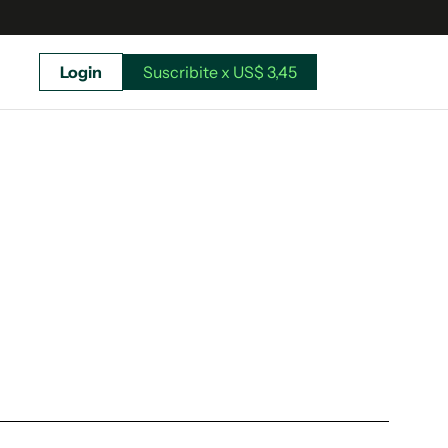
Login
Suscribite x US$ 3,45
uscríbete ahora a El Observador y elegí hasta
donde llegar.
Suscribite x US$ 3,45