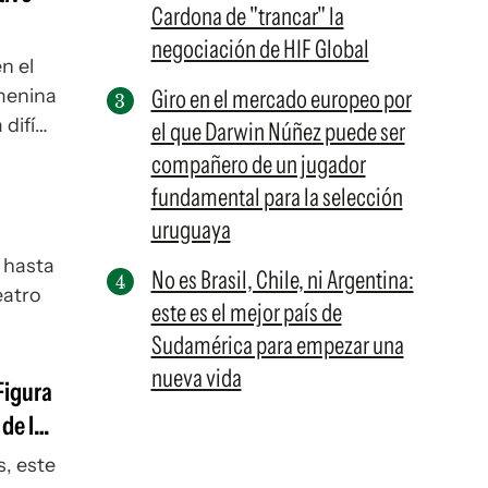
Cardona de "trancar" la
negociación de HIF Global
n el
emenina
Giro en el mercado europeo por
difícil
el que Darwin Núñez puede ser
compañero de un jugador
fundamental para la selección
uruguaya
, hasta
No es Brasil, Chile, ni Argentina:
eatro
este es el mejor país de
Sudamérica para empezar una
nueva vida
Figura
 de los
, este