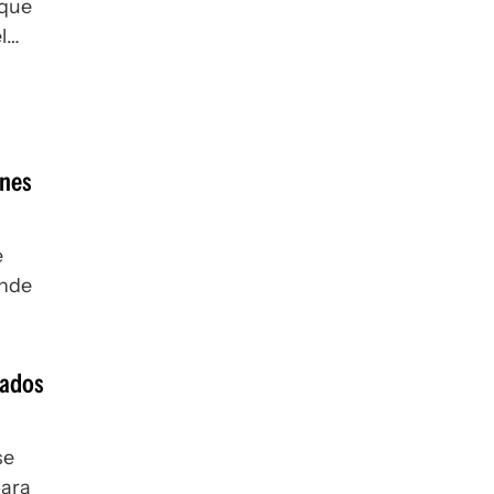
 que
l
ones
e
onde
jados
se
para