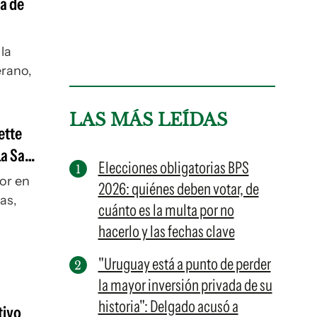
ta de
la
erano,
LAS MÁS LEÍDAS
ette
La Sara
Elecciones obligatorias BPS
dor
en
2026: quiénes deben votar, de
as,
cuánto es la multa por no
hacerlo y las fechas clave
"Uruguay está a punto de perder
la mayor inversión privada de su
historia": Delgado acusó a
tivo