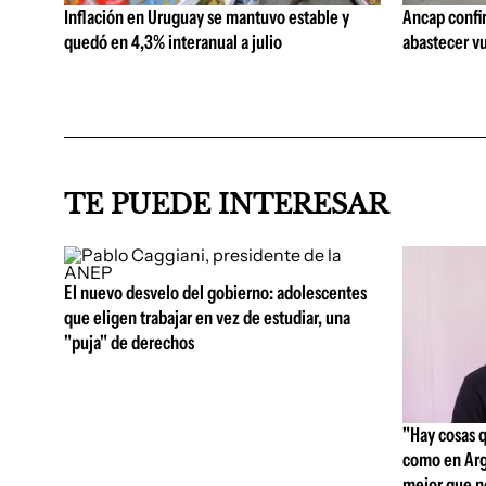
Inflación en Uruguay se mantuvo estable y
Ancap confi
quedó en 4,3% interanual a julio
abastecer vu
TE PUEDE INTERESAR
El nuevo desvelo del gobierno: adolescentes
que eligen trabajar en vez de estudiar, una
"puja" de derechos
"Hay cosas 
como en Arg
mejor que n