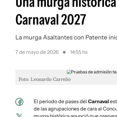
Una murga histórica
Carnaval 2027
La murga Asaltantes con Patente inic
7 de mayo de 2026
14:55 hs
Foto: Leonardo Carreño
El periodo de pases del
Carnaval
est
de las agrupaciones de cara al Concu
murga histórica anunció que prepara