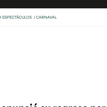
Y ESPECTÁCULOS
/ CARNAVAL
e
S
n
es
Siguenos en:
 y Legales
es especiales
ciones
ters
ina
 Unidos