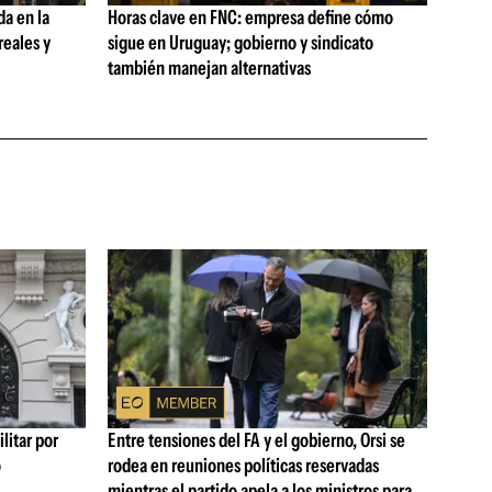
da en la
Horas clave en FNC: empresa define cómo
reales y
sigue en Uruguay; gobierno y sindicato
también manejan alternativas
litar por
Entre tensiones del FA y el gobierno, Orsi se
ó
rodea en reuniones políticas reservadas
mientras el partido apela a los ministros para