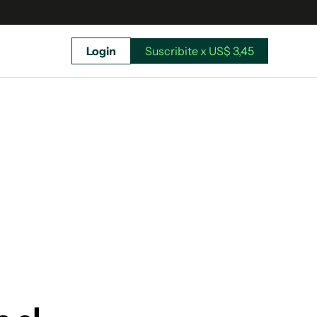
Login
Suscribite x US$ 3,45
uscríbete ahora a El Observador y elegí hasta
donde llegar.
Suscribite x US$ 3,45