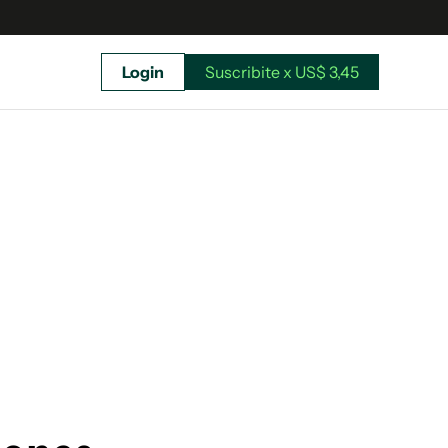
Login
Suscribite x US$ 3,45
uscríbete ahora a El Observador y elegí hasta
donde llegar.
Suscribite x US$ 3,45