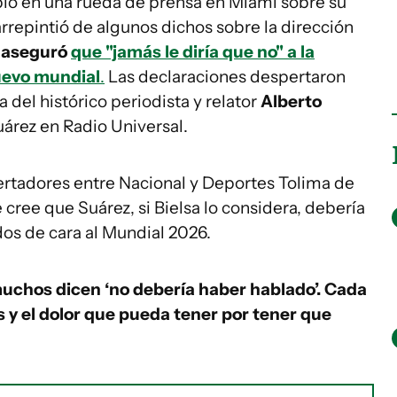
ló en una rueda de prensa en Miami sobre su
 arrepintió de algunos dichos sobre la dirección
,
aseguró
que "jamás le diría que no" a la
nuevo mundial
.
Las declaraciones despertaron
a del histórico periodista y relator
Alberto
uárez en Radio Universal.
ertadores entre Nacional y Deportes Tolima de
ree que Suárez, si Bielsa lo considera, debería
dos de cara al Mundial 2026.
 muchos dicen ‘no debería haber hablado’. Cada
y el dolor que pueda tener por tener que