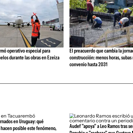
rmó operativo especial para
El preacuerdo que cambia la jorna
elos durante las obras en Ezeiza
construcción: menos horas, subas 
convenio hasta 2031
ornados en Uruguay: qué
Audef "apoya" a Leo Ramos tras se
 hacen posible este fenómeno,