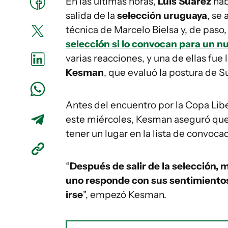
En las últimas horas,
Luis Suárez
hab
salida de la
selección uruguaya
, se
técnica de Marcelo Bielsa y, de paso
selección si lo convocan para un 
varias reacciones, y una de ellas fue l
Kesman
, que evaluó la postura de S
Antes del encuentro por la Copa Lib
este miércoles, Kesman aseguró que c
tener un lugar en la lista de convoca
“
Después de salir de la selección,
uno responde con sus sentimientos 
irse
", empezó Kesman.